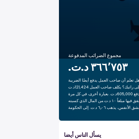
مجموع الضرائب المدفوعة
ل تعلم أن صاحب العمل يدفع أيضًا الضريبة
على راتبك؟ يكلف صاحب العمل 121,424د.ت
لدفع 605,000د.ت. بعبارة أخرى، في كل مرة
تنفق فيها مبلغاً ‏١٠ د.ت.‏من المال الذي كسبته
يسأل الناس أيضا