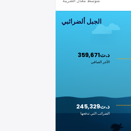
متوسط معدل الضريبة
الجبل ألضرائبي
359,671د.ت
الأجر الصافي
245,329د.ت
الضرائب التي تدفعها