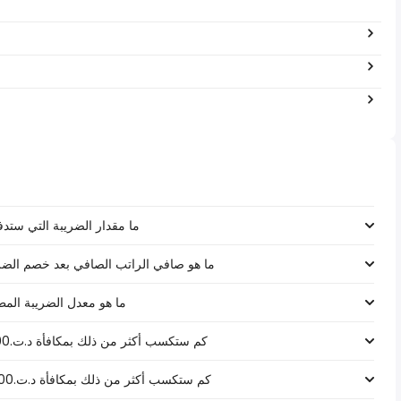
ما مقدار الضريبة التي ستدفعها على رات
ما هو صافي الراتب الصافي بعد خصم الضرائب لـ د.ت.‏٦٠٥٬٠٠٠ 
ما هو معدل الضريبة المطبق على رات
كم ستكسب أكثر من ذلك بمكافأة د.ت.1000 على راتب د.ت.‏٦٠٥٬٠٠٠ ‏ في تونس؟
كم ستكسب أكثر من ذلك بمكافأة د.ت.5000 على راتب د.ت.‏٦٠٥٬٠٠٠ ‏ في تونس؟