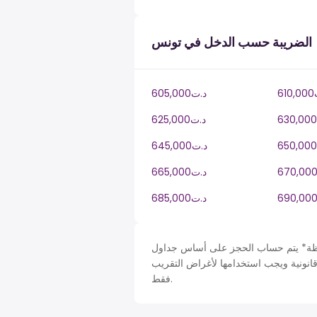
الضريبة حسب الدخل في تونس
ت
605,000د.ت
625,000د.ت
645,000د.ت
665,000د.ت
685,000د.ت
حساب الحجز على أساس جداول Tunisia في TN، ضريبة دخل سنة. لأغراض التبسيط تم افتراض
قانونية ويجب استخدامها لأغراض التقريب
فقط.