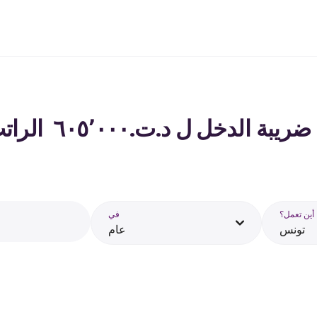
لدخل ل د.ت.‏٦٠٥٬٠٠٠ ‏ الراتب في تونس - 2026
أين تعمل؟
في
تونس
عام