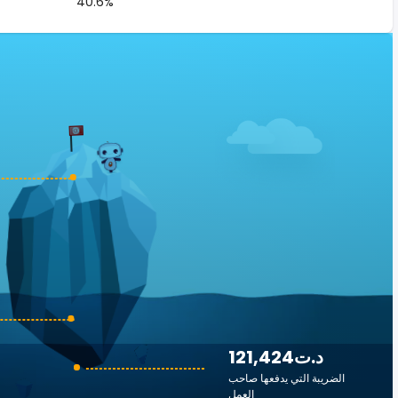
40.6%
121,424د.ت
الضريبة التي يدفعها صاحب
العمل