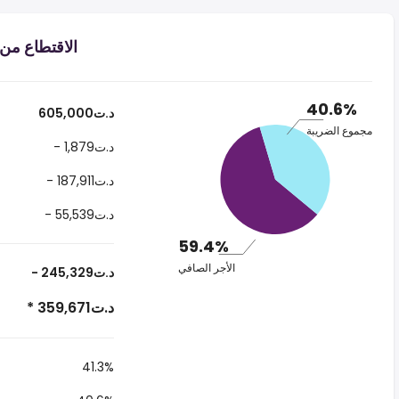
الاقتطاع من الراتب د.
40.6%
605,000د.ت
مجموع الضريبة
- 1,879د.ت
- 187,911د.ت
- 55,539د.ت
59.4%
الأجر الصافي
- 245,329د.ت
* 359,671د.ت
41.3%