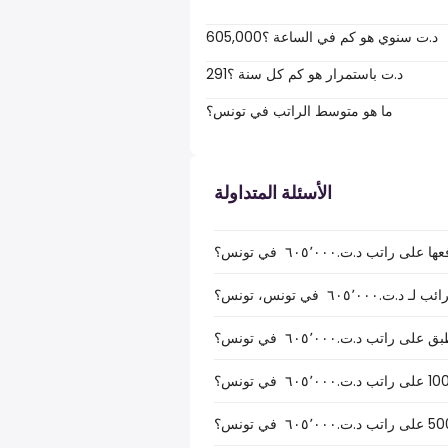
605,000د.ت سنوي هو كم في الساعة ؟
291د.ت باستمرار هو كم كل سنة ؟
ما هو متوسط الراتب في تونس؟
الأسئلة المتداولة
ب د.ت.‏٦٠٥٬٠٠٠ ‏ في تونس؟
‏ في تونس، تونس؟
ب د.ت.‏٦٠٥٬٠٠٠ ‏ في تونس؟