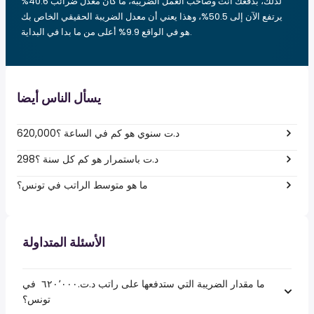
لذلك، بدفعك أنت وصاحب العمل الضريبة، ما كان معدل ضرائب 40.6%
يرتفع الآن إلى 50.5%، وهذا يعني أن معدل الضريبة الحقيقي الخاص بك
هو في الواقع 9.9% أعلى من ما بدا في البداية.
يسأل الناس أيضا
620,000د.ت سنوي هو كم في الساعة ؟
298د.ت باستمرار هو كم كل سنة ؟
ما هو متوسط الراتب في تونس؟
الأسئلة المتداولة
ما مقدار الضريبة التي ستدفعها على راتب د.ت.‏٦٢٠٬٠٠٠ ‏ في
تونس؟