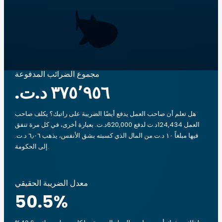
مجموع الضرائب المدفوعة
هل تعلم أن صاحب العمل يدفع أيضًا الضريبة على راتبك؟ يكلف صاحب
العمل 124,434د.ت لدفع 620,000د.ت. بعبارة أخرى، في كل مرة تنفق
فيها مبلغاً ‏١٠ د.ت.‏من المال الذي كسبته بشق الأنفس، يذهب ‏٦٫٠٦ د.ت.‏
إلى الحكومة.
معدل الضريبة الحقيقي
50.5
%