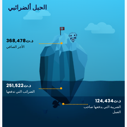
الجبل ألضرائبي
368,478د.ت
الأجر الصافي
251,522د.ت
الضرائب التي تدفعها
124,434د.ت
الضريبة التي يدفعها صاحب
العمل