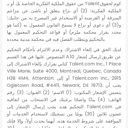
من حقوق الملكية الفكرية الخاصة بك أو بـ Talent.كوم لحقوق
الملكية الفكرية؛ (2) أي نزاع يتعلق أو ناشئ عن مزاعم
السرقة أو القرصنة أو الاستخدام غير المصرح به من جانبك؛
و(3) أي دعوى أو نزاع لا يسمح القانون المعمول به (كما هو
محدد بقرار محكمة ملزم) أو قواعد التحكيم المعمول بها
بالتحكيم ويتطلب الفصل فيه في محكمة مدنية محددة.
لديك الحق في إلغاء الاشتراك وعدم الالتزام بأحكام التحكيم
المنصوص عليها في هذا القسم A.10 عن طريق إرسال إشعار
كتابي بقرارك بإلغاء الاشتراك إلى Talent.com Inc., 1 Place
Ville Marie, Suite 4000, Montreal, Quebec, Canada
H3B 4M4, Attention: أو إلى Talent.com Inc., 2915
Ogletown Road, #4411, Newark, DE 19713. يجب أن
يتضمن الإشعار المكتوب: (1) الاسم؛ (2) العنوان؛ (3) رقم
الهاتف؛ (4) بيانًا واضحًا برغبتك في الانسحاب من اتفاقية
التحكيم هذه. يجب إرسال الإشعار إلى Talent.com في
غضون ثلاثين (30) يومًا من تسجيلك لاستخدام الخدمات أو
الموافقة على شروط الخدمة هذه، أيهما يحدث أولاً، وإلا فإنك