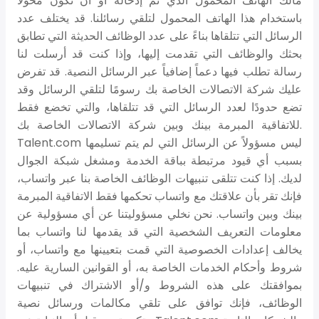
مالك الهاتف المحمول الذي تم إدخاله أو أن تكون مخولاً
باستخدام هذا الهاتف المحمول لتلقي رسائلنا. قد يختلف عدد
الرسائل التي تتلقاها بناءً على عدد الوظائف الحديثة التي تطابق
بحثك والوظائف التي تقدمت إليها، وإذا كنت قد أرسلت لنا
رسالة تطلب فيها دعماً إضافياً عبر الرسائل النصية. قد تفرض
عليك شركة الاتصالات الخاصة بك رسومًا لتلقي الرسائل وقد
تضع حدودًا لعدد الرسائل التي قد تتلقاها، والتي تخضع فقط
للاتفاقية المبرمة بينك وبين شركة الاتصالات الخاصة بك.
Talent.com ليس مسؤولاً عن الرسائل التي لم يتم تسليمها
بسبب أي قيود مرتبطة بباقة الخدمة ومشغل شبكة الجوال
لديك. إذا كنت تتلقى تنبيهات الوظائف الخاصة بنا عبر واتساب،
فإنك تقر بأن علاقتك مع واتساب تحكمها فقط الاتفاقية المبرمة
بينك وبين واتساب. نحن نخلي مسؤوليتنا عن أي مسؤولية عن
معلومات التعريف الشخصية التي قد يقدمها لنا واتساب بما
يخالف إعدادات الخصوصية التي قمت بتعيينها مع واتساب، أو
شروط وأحكام الخدمات الخاصة به، أو القوانين السارية عليه.
بموافقتك على هذه الشروط و/أو الاشتراك في تنبيهات
الوظائف، فإنك توافق على تلقي مكالمات ورسائل نصية