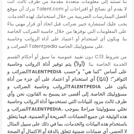
بنا تستند إلى معلومات متعددة مقدمة من طرف ثالث. أنت
تدرك أن موقع Talent.com لا يقدم أي نصائح أو اقتراحات أو
أفضل الممارسات الضريبية من خلال استخدامك لهذه الخدمات.
يجب عليك استشارة خبير ضرائب قبل اتخاذ أي قرار مهني بناءً
على المعلومات التي نوفرها من خلال حاسبة الضرائب الخاصة
بنا. ويكون أي استخدام أو اعتماد على أداة الرواتب وحاسبة
الضرائب و Talentpedia على مسؤوليتك الخاصة.
دون تقييد عمومية ما سبق أو أحكام القسم C.13 من شروط
الخدمة الخاصة بنا:
(أولاً) يتم توفير أداة الرواتب وحاسبة
الضرائب وTALENTPEDIA على أساس "كما هي" و"حسب
التوافر"؛ (ثانيًا) أي استخدام أو اعتماد على أي جزء من أداة
الرواتب وحاسبة الضرائب وTALENTPEDIA يكون على
مسؤوليتك الخاصة. إلى أقصى حد يسمح به القانون، نحن وأي
طرف ثالث مزود للبيانات التي تستخدمها أداة الرواتب وحاسبة
الضرائب وTALENTPEDIA، نخلي مسؤوليتنا صراحةً بموجب
هذه الوثيقة عن جميع الضمانات، الصريحة أو الضمنية، فيما يتعلق
باستخدام هذه البيانات والخدمات، بما في ذلك على سبيل المثال
لا الحصر، أي ضمانات ضمنية تتعلق بالدقة أو الاكتمال أو الصحة