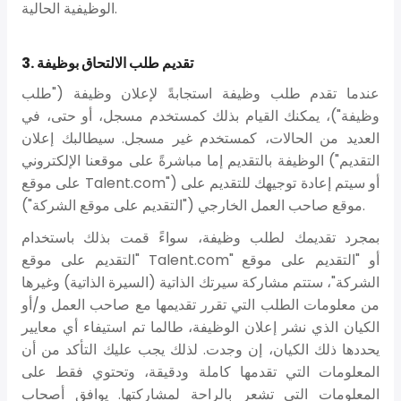
الوظيفية الحالية.
3. تقديم طلب الالتحاق بوظيفة
عندما تقدم طلب وظيفة استجابةً لإعلان وظيفة ("طلب
وظيفة")، يمكنك القيام بذلك كمستخدم مسجل، أو حتى، في
العديد من الحالات، كمستخدم غير مسجل. سيطالبك إعلان
الوظيفة بالتقديم إما مباشرةً على موقعنا الإلكتروني ("التقديم
على موقع Talent.com") أو سيتم إعادة توجيهك للتقديم على
موقع صاحب العمل الخارجي ("التقديم على موقع الشركة").
بمجرد تقديمك لطلب وظيفة، سواءً قمت بذلك باستخدام
"التقديم على موقع Talent.com" أو "التقديم على موقع
الشركة"، ستتم مشاركة سيرتك الذاتية (السيرة الذاتية) وغيرها
من معلومات الطلب التي تقرر تقديمها مع صاحب العمل و/أو
الكيان الذي نشر إعلان الوظيفة، طالما تم استيفاء أي معايير
يحددها ذلك الكيان، إن وجدت. لذلك يجب عليك التأكد من أن
المعلومات التي تقدمها كاملة ودقيقة، وتحتوي فقط على
المعلومات التي تشعر بالراحة لمشاركتها. يوافق أصحاب