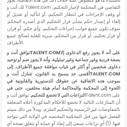
باستثناء ما هو منصوص عليه خلاف ذلك في هذه الاتفاقية، يجوز
لك أنت و Talent.com التقاضي في المحكمة لإجبار التحكيم،
أو وقف الإجراءات في انتظار التحكيم، أو لتأكيد أو تعديل أو
إلغاء أو إصدار حكم بشأن قرار التحكيم الذي أصدره المحكم.
سوف تكون جميع جوانب إجراءات التحكيم، وأي حكم، أو قرار،
أو قرار تحكيم، أو قرار من المحكم، سرية للغاية لصالح جميع
الأطراف.
توافق أنت وTALENT.COMعلى أنه لا يجوز رفع الدعاوى إلا
بصفة فردية وغير جماعية وغير تمثيلية، وأنه لا يجوز ضم أو توحيد
دعاوى شخصين أو أكثر في غياب موافقة جميع الأطراف. إلى
أقصى حد يسمح به القانون، تتنازل أنت وTALENT.COM
بموجب هذه الاتفاقية عن حقوقك الدستورية والقانونية في
اللجوء إلى المحكمة والمحاكمة أمام هيئة محلفين، حتى في
النزاعات التي لا تخضع للتحكيم.
توافق أنت وTalent.com على
أن المنازعات التالية لا تخضع للأحكام المذكورة أعلاه المتعلقة
بالمفاوضات غير الرسمية والتحكيم الملزم، وبدلاً من ذلك سيتم
الفصل فيها من قبل المحكمة المختصة في الولاية التي تتواجد
فيها: (1) أي نزاعات تسعى إلى إنفاذ أو حماية أو تتعلق بصحة أي