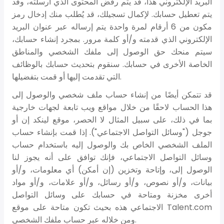
البريد الإلكتروني هذا، قد يتم رفض المحتوى الذي أرسلته، وقد
يتم تعطيل حسابك. لإكمال تسجيلك، قد يُطلب منك إدخال رمز
مكون من 6 أرقام لمرة واحدة يتم إرساله عبر عنوان البريد
الإلكتروني الذي قدمته و/أو كلمة مرور. بمجرد إنشاء حسابك،
سيتم منحك حق الوصول إلى ملفك الشخصي والمناطق
الخاصة الأخرى في حسابك. سنقوم بتحديث حسابك بالوظائف
التي تقدمت إليها أو قمت بتفضيلها.
قد تتمكن أيضًا من إنشاء حساب ملف شخصي والوصول إلى
هذا الحساب لاحقًا من خلال مواقع ويب تابعة لجهات خارجية
بما في ذلك، على سبيل المثال لا الحصر، موقع لينكد إن أو
جوجل ("وسائل التواصل الاجتماعي"). إذا قمت بإنشاء حساب
الملف الشخصي الخاص بك والوصول إليه باستخدام حساب
وسائل التواصل الاجتماعي، فإنك توافق على أنه يجوز لنا
الوصول إلى، وإتاحة وتخزين (إن أمكن) أي معلومات، و/أو
بيانات، و/أو نصوص، و/أو رسائل، و/أو علامات، و/أو مواد
أخرى مخزنة ومتاحة في حسابك على وسائل التواصل
الاجتماعي هذه بحيث تكون متاحة على موقع Talent.com
ومن خلاله عبر حساب ملفك الشخصي.