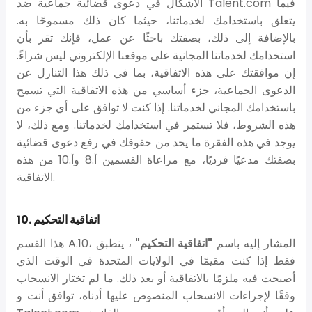
الأشكال في دعوى قضائية جماعية ضد Talent.com فيما
يتعلق باستخدامك لخدماتنا، حيثما كان ذلك مسموحًا به.
بالإضافة إلى ذلك، بصفتك باحثًا عن عمل، فإنك تقر بأن
استخدامك لخدماتنا المجانية على موقعنا الإلكتروني ليس شراءً.
إن موافقتك على هذه الاتفاقية، بما في ذلك هذا التنازل عن
الدعوى الجماعية، جزء أساسي من هذه الاتفاقية التي تسمح
باستخدامك المجاني لخدماتنا. إذا كنت لا توافق على أي جزء من
هذه الشروط، فلا تستمر في استخدامك لخدماتنا. ومع ذلك، لا
يوجد في هذه الفقرة ما يحد من حقوقك في رفع دعوى قضائية
بصفتك مدعيًا فرديًا، مع مراعاة القسمين أ.8 وأ.10 من هذه
الاتفاقية.
10. اتفاقية التحكيم
هذا القسم A.10، المشار إليه باسم
"اتفاقية التحكيم"
، ينطبق
فقط إذا كنت مقيمًا في الولايات المتحدة في الوقت الذي
أصبحت فيه ملزمًا بالاتفاقية أو بعد ذلك. ما لم تختار الانسحاب
وفقًا لإجراءات الانسحاب المنصوص عليها أدناه، توافق أنت و