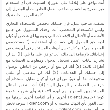
أنت توافق على إبلاغنا على الفور إذا اشتبهت في أي استخدام
غير مصرح به لحساب صاحب العمل الخاص بك أو الوصول إلى
كلمة المرور الخاصة بك.
بصفتك صاحب عمل، فإن حسابك مخصص للاستخدام التجاري
وليس للاستخدام الشخصي. أنت وحدك المسؤول عن جميع
الأنشطة أو الأفعال أو الإغفالات التي يقوم بها أي شخص أو كيان
لديه حق الوصول إلى حسابك أو استخدامه ("المستخدمون
المصرح لهم"). يمكنك تعديل أذونات المستخدم في أي وقت في
إعداداتك. بالإضافة إلى ذلك، أنت توافق على ما يلي: (1) أنك لن
تشارك بيانات اعتماد تسجيل الدخول ومعلومات الحساب مع
أطراف ثالثة؛ (2) أنك لن تبيع أو ترخص من الباطن الوصول
إلى حسابك أو الخدمات؛ (3) أنك لن تتقاضى أو تتلقى
مدفوعات نقدًا أو عينيًا من أي فرد أو كيان مقابل استخدام أي
جزء من الخدمات أو الوصول إليها؛ (4) أنك ستضمن امتثال
المستخدمين المصرح لهم لهذه الاتفاقية وأي شروط خدمة
أخرى أو أي اتفاقية أخرى أبرمتها مع Talent.كوم؛ (خامسًا)
سوف تخطر Talent.com على الفور بأي انتهاك مشتبه به أو
مزعوم لهذه الاتفاقية وتتعاون مع Talent.com في أي تحقيق.