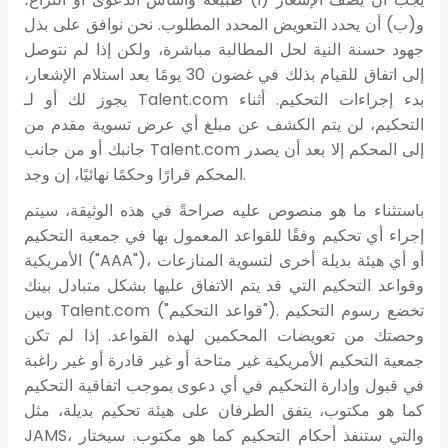
و(ب) أن يحدد التعويض المحدد المطلوب. نحن نوافق على بذل
جهود حسنة النية لحل المطالبة مباشرة، ولكن إذا لم نتوصل
إلى اتفاق للقيام بذلك في غضون 30 يومًا بعد استلام الإشعار،
يجوز لك أو لـ Talent.com بدء إجراءات التحكيم. أثناء
التحكيم، لن يتم الكشف عن مبلغ أي عرض تسوية مقدم من
جانبك أو من جانب Talent.com إلى المحكم إلا بعد أن يصدر
المحكم قرارًا وحكمًا نهائيًا، إن وجد.
باستثناء ما هو منصوص عليه صراحةً في هذه الوثيقة، سيتم
إجراء أي تحكيم وفقًا للقواعد المعمول بها في جمعية التحكيم
الأمريكية ("AAA")، أو أي هيئة بديلة أخرى لتسوية المنازعات
وقواعد التحكيم التي قد يتم الاتفاق عليها بشكل متبادل بينك
وبين Talent.com ("قواعد التحكيم"). تخضع رسوم التحكيم
وحصتك من تعويضات المحكمين لهذه القواعد. إذا لم تكن
جمعية التحكيم الأمريكية غير متاحة أو غير قادرة أو غير راغبة
في قبول وإدارة التحكيم في أي دعوى بموجب اتفاقية التحكيم
كما هو مكتوب، يتفق الطرفان على هيئة تحكيم بديلة، مثل
JAMS، والتي ستنفذ أحكام التحكيم كما هو مكتوب. سيختار