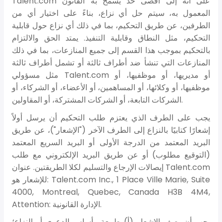
Talent.com على أنه إلى أقصى حد يسمح به القانون
المعمول به، سيتم حل أي نزاع، بناءً على اختيار أي من
الطرفين، عن طريق التحكيم، بما في ذلك أي نزاع حول قابلية
التحكيم، مثل النطاق وقابلية التنفيذ. يمتد الحق والالتزام
بالتحكيم بموجب هذا القسم إلى جميع المنازعات، بما في ذلك
المنازعات التي تنشأ ضد أطراف ثالثة أو تشمل أطراف ثالثة
مثل مسؤولي Talent.com أو مديريها، أو موظفيها، أو
موظفيها، أو وكلائها، أو المساهمين، أو الأعضاء، أو الشركاء، أو
الشركات التابعة، أو الشركات المشتركة، أو المقاولين.
يجب على الطرف الذي يعتزم طلب التحكيم أن يرسل أولاً
إشعارًا كتابيًا بالنزاع إلى الطرف الآخر ("الإشعار")، عن طريق
البريد المعتمد من الدرجة الأولى أو البريد السريع المعتمد
(التوقيع مطلوب) أو عن طريق البريد الإلكتروني مع طلب
إيصالات الإرجاع والتسليم لكلا الطريقتين. عنوان Talent.com
للإشعار هو: Talent.com Inc., 1 Place Ville Marie, Suite
4000, Montreal, Quebec, Canada H3B 4M4,
Attention: الإدارة القانونية.
يجب أن يصف الإشعار (أ) طبيعة وأساس الدعوى أو النزاع؛