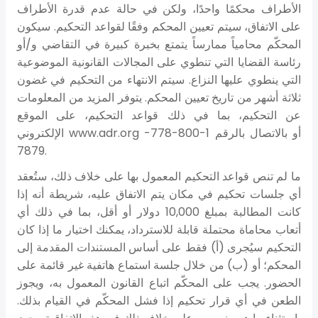
الأطراف محكمًا واحدًا، ولكن في حالة عدم قدرة الأطراف
على الاتفاق، سيتم تعيين المحكم وفقًا لقواعد التحكيم. سيكون
المحكّم محامياً ممارساً يتمتع بخبرة كبيرة في التقاضي و/أو
رئاسة القضايا التي تنطوي على المجالات القانونية الموضوعية
التي ينطوي عليها النزاع. سيتم الانتهاء من التحكيم في غضون
ثلاثة أشهر من تاريخ تعيين المحكم. يتوفر المزيد من المعلومات
عن التحكيم، بما في ذلك قواعد التحكيم، على الموقع
الإلكتروني www.adr.org أو بالاتصال بالرقم 1-800-778-
7879.
ما لم تنص قواعد التحكيم المعمول بها على خلاف ذلك، ستُعقد
أي جلسات تحكيم في مكان يتم الاتفاق عليه، شريطة أنه إذا
كانت المطالبة بمبلغ 10,000 دولار أو أقل، بما في ذلك أي
أتعاب محاماة محتملة قابلة للاسترداد، يمكنك اختيار ما إذا كان
التحكيم سيُجرى (أ) فقط على أساس المستندات المقدمة إلى
المحكم؛ أو (ب) من خلال جلسة استماع هاتفية غير قائمة على
الحضور. يجب على المحكّم اتباع القانون المعمول به، ويجوز
الطعن في أي قرار تحكيم إذا فشل المحكّم في القيام بذلك.