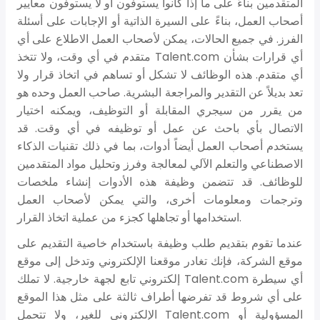
المتقدمين بناءً على ما إذا كانوا يستوفون أو لا يستوفون معايير
أصحاب العمل، بناءً على السيرة الذاتية أو الإجابات على أسئلة
الفرز. في جميع الحالات، يمكن لأصحاب العمل الاطلاع على أي
متقدم في أي وقت، ولا تتخذ Talent.com أي قرارات بشأن
أي متقدم. هذه الوظائف لا تشكل أو تساهم في اتخاذ قرار ولا
تعد بديلاً عن التقدير والمراجعة البشرية. صاحب العمل وحده هو
من يقرر من سيجري المقابلة أو التوظيف، ويمكنه اختيار
الاتصال بأي باحث عن عمل أو توظيفه في أي وقت. قد
يستخدم أصحاب العمل أيضاً أدوات، بما في ذلك تقنيات الذكاء
الاصطناعي والتعلم الآلي لمعالجة وفرز وتحليل مواد المتقدمين
للوظائف. قد تتضمن وظيفة هذه الأدوات إنشاء ملخصات
وترجمات ومعلومات أخرى، والتي يمكن لأصحاب العمل
استخدامها أو تجاهلها كجزء من عملية اتخاذ القرار.
عندما تقوم بتقديم طلب وظيفة باستخدام خاصية التقديم على
موقع الشركة، فإنك تغادر موقعنا الإلكتروني وتدخل إلى موقع
إلكتروني تابع لجهة خارجية. لا تملك Talent.com أي سيطرة
على أي شروط قد تفرضها أطراف ثالثة على مثل هذا الموقع
الإلكتروني للغير، ولا تتحمل Talent.com المسؤولية أو