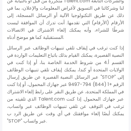
متكررة من قبل أو بالنيابة عن Talent.com والشركات التابعة
لنا وشركائنا في التسويق لأغراض المعلومات والإعلان، بما في
ذلك عن طريق التكنولوجيا الآلية أو الرسائل المسجلة، إلى
الأرقام (الأرقام) التي تقدمها. أنت تدرك أن الموافقة ليست
شرطًا للشراء، وأنه يمكنك إلغاء الاشتراك في الاتصالات
المستقبلية كما هو موضح أدناه.
إذا كنت ترغب في إيقاف تلقي تنبيهات الوظائف عبر الرسائل
النصية القصيرة، يمكنك القيام بذلك باتباع التعليمات الواردة في
القسم أ.4 من شروط الخدمة الخاصة بنا، أو إذا كنت في
الولايات المتحدة أو كندا، يمكنك إيقاف تلقي تنبيهات الوظائف
عبر الرسائل النصية القصيرة عن طريق إرسال "STOP" إلى
الرقم +1 (844) 794-9497 عبر جهازك المحمول، أو إذا كنت
في المملكة المتحدة، عن طريق النقر على رابط إلغاء الاشتراك
الذي تلقيته من Talent.com عبر جهازك المحمول. إذا كنت
ترغب في التوقف عن تلقي تنبيهات الوظائف عبر واتساب،
يمكنك أيضًا إلغاء موافقتك في أي وقت عن طريق الرد ب
"STOP" عبر واتساب.