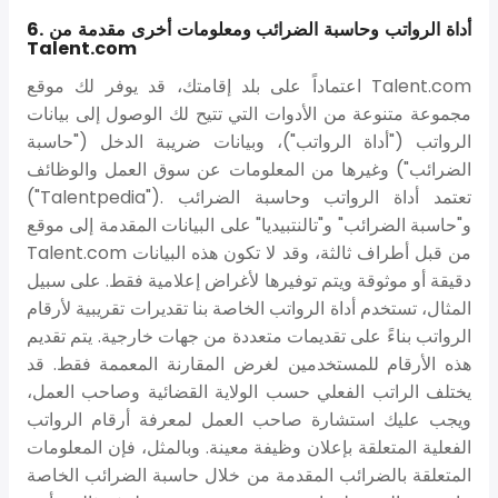
6. أداة الرواتب وحاسبة الضرائب ومعلومات أخرى مقدمة من
Talent.com
اعتماداً على بلد إقامتك، قد يوفر لك موقع Talent.com
مجموعة متنوعة من الأدوات التي تتيح لك الوصول إلى بيانات
الرواتب ("أداة الرواتب")، وبيانات ضريبة الدخل ("حاسبة
الضرائب") وغيرها من المعلومات عن سوق العمل والوظائف
("Talentpedia"). تعتمد أداة الرواتب وحاسبة الضرائب
و"حاسبة الضرائب" و"تالنتبيديا" على البيانات المقدمة إلى موقع
Talent.com من قبل أطراف ثالثة، وقد لا تكون هذه البيانات
دقيقة أو موثوقة ويتم توفيرها لأغراض إعلامية فقط. على سبيل
المثال، تستخدم أداة الرواتب الخاصة بنا تقديرات تقريبية لأرقام
الرواتب بناءً على تقديمات متعددة من جهات خارجية. يتم تقديم
هذه الأرقام للمستخدمين لغرض المقارنة المعممة فقط. قد
يختلف الراتب الفعلي حسب الولاية القضائية وصاحب العمل،
ويجب عليك استشارة صاحب العمل لمعرفة أرقام الرواتب
الفعلية المتعلقة بإعلان وظيفة معينة. وبالمثل، فإن المعلومات
المتعلقة بالضرائب المقدمة من خلال حاسبة الضرائب الخاصة