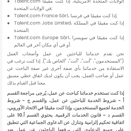
Talent.com الولايات المتحدة الأمريكية، إذا كنت مقيمًا
في الولايات المتحدة;
Talent.com France Sàrl، إذا كنت مقيمًا في فرنسا;
Talent.com Jobs Limited، إذا كنت مقيمًا في المملكة
المتحدة;
Talent.com Europe Sàrl، إذا كنت مقيمًا في سويسرا
أو في أي مكان آخر في العالم.
نحن نقدم خدماتنا للباحثين عن عمل وأصحاب العمل
("المستخدمون"، "أنت"، "أنت"، "الخاص بك"). إذا كنت ترغب في
الاستفادة من خدماتنا بأي صفة أخرى غير صفة الباحث عن
عمل أو صاحب العمل، يجب أن يكون لديك اتفاق خطي مسبق
معنا قبل القيام بذلك.
إذا كنت تستخدم خدماتنا كباحث عن عمل، يُرجى مراجعة القسم
أ - شروط الخدمة للباحثين عن عمل، والقسم ج - شروط
الخدمة لجميع المستخدمين، وإذا كنت مقيمًا في الاتحاد الأوروبي،
القسم د - قانون الخدمات الرقمية. يحتوي القسم أ.10 على
اتفاقية تحكيم إلزامية وتنازل عن الدعاوى الجماعية التي تنطبق
على جميع الدعاوى التي يرفعها الباحثون عن عمل ضد