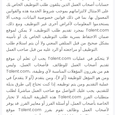
حسابات أصحاب العمل الذين يتلقون طلب التوظيف الخاص بك
على الامتثال لالتزاماتهم بموجب شروط الخدمة هذه والقوانين
المعمول بها، بما في ذلك قوانين خصوصية البيانات، ويجب ألا
يستخدموا المعلومات لأغراض أخرى غير التوظيف. ومع ذلك،
بمجرد تقديم طلب التوظيف، لا يمكن لموقع Talent.com
ضمان الاحتفاظ بسرية طلب التوظيف الخاص بك أو تأمينه
بشكل صحيح من قبل المتلقي المعني ولا أن يتم استلام طلب
التوظيف أو مراجعته أو الرد عليه من قبل صاحب العمل.
يجب أن تعلم أن موقع Talent.com لا يتحكم في عمليات
تقديم أصحاب العمل للوظائف. فأصحاب العمل، وليس
Talent.com، هم من يقررون المؤهلات المناسبة لأي وظيفة،
ومن هو المؤهل للوظيفة (أو لا)، ومن يتقدم (أو لا يتقدم) في
عملية التقديم ومن يتم توظيفه. إذا كنت تحتاج إلى طرق بديلة
للتقديم، يجب عليك التواصل مع صاحب العمل مباشرةً لطلب
هذه الطريقة البديلة. لا تختار Talent.com متطلبات الفرز
الخاصة بأصحاب العمل، أو أسئلة الفرز أو معايير الفرز. قد يوفر
موقع Talent.com لأصحاب العمل وظائف تقوم بفرز