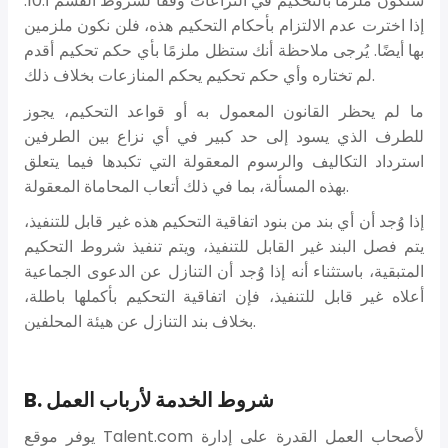
ستكون ملزمًا بالتحكيم في النزاعات وفقًا لشروط القسم أ.10.
إذا اخترت عدم الالتزام بأحكام التحكيم هذه، فلن نكون ملزمين
بها أيضًا. يُرجى ملاحظة أنك ستظل ملزمًا بأي حكم تحكيم أقدم
لم تختاره وأي حكم تحكيم يحكم المنازعات بخلاف ذلك.
ما لم يحظر القانون المعمول به أو قواعد التحكيم، يجوز
للطرف الذي يسود إلى حد كبير في أي نزاع بين الطرفين
استرداد التكاليف والرسوم المعقولة التي تكبدها فيما يتعلق
بهذه المسألة، بما في ذلك أتعاب المحاماة المعقولة.
إذا وُجد أن أي بند من بنود اتفاقية التحكيم هذه غير قابل للتنفيذ،
يتم فصل البند غير القابل للتنفيذ، ويتم تنفيذ شروط التحكيم
المتبقية، باستثناء أنه إذا وُجد أن التنازل عن الدعوى الجماعية
أعلاه غير قابل للتنفيذ، فإن اتفاقية التحكيم بأكملها باطلة،
بخلاف بند التنازل عن هيئة المحلفين.
B. شروط الخدمة لأرباب العمل
يوفر موقع Talent.com لأصحاب العمل القدرة على إدارة