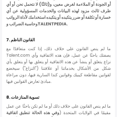
أو الجودة أو الملاءمة لغرض معين، و(ثالثًا) لا نتحمل نحن أو أي
طرف ثالث مزود لهذه البيانات والخدمات المسؤولية عن أي
خسارة أو تكلفة أو ضرر يتكبده أو يتكبده استخدامك لأداة الرواتب
وحاسبة الضرائب وTALENTPEDIA.
7. القانون الناظم
ما لم ينص القانون على خلاف ذلك، إذا كنت متعاقدًا مع
Talent.com بصفتك باحثًا عن عمل، فإن هذه الاتفاقية وأي
نزاع يتعلق أو ينشأ عن هذه الاتفاقية أو يتعلق بها أو يتعلق بأي
شكل من الأشكال بخدماتنا أو علاقتنا ("النزاع") سيخضع
لقوانين مقاطعة كيبيك وقوانين كندا السارية فيها، دون مراعاة
مبادئ تعارض القوانين فيها.
8. تسوية المنازعات
ما لم ينص القانون على خلاف ذلك أو ما لم تكن باحثًا عن عمل
مقيمًا في الولايات المتحدة (
وفي هذه الحالة تنطبق اتفاقية