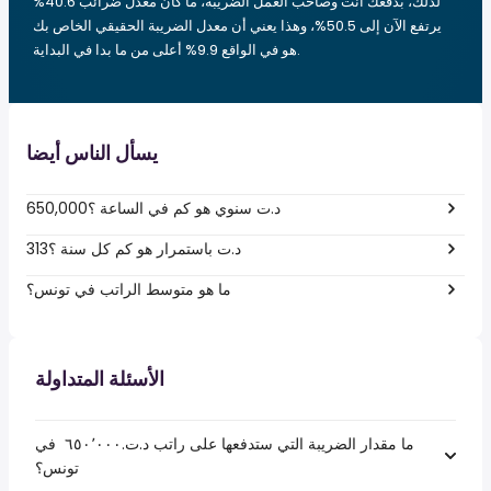
لذلك، بدفعك أنت وصاحب العمل الضريبة، ما كان معدل ضرائب 40.6%
يرتفع الآن إلى 50.5%، وهذا يعني أن معدل الضريبة الحقيقي الخاص بك
هو في الواقع 9.9% أعلى من ما بدا في البداية.
يسأل الناس أيضا
650,000د.ت سنوي هو كم في الساعة ؟
313د.ت باستمرار هو كم كل سنة ؟
ما هو متوسط الراتب في تونس؟
الأسئلة المتداولة
ما مقدار الضريبة التي ستدفعها على راتب د.ت.‏٦٥٠٬٠٠٠ ‏ في
تونس؟