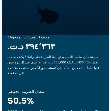
مجموع الضرائب المدفوعة
هل تعلم أن صاحب العمل يدفع أيضًا الضريبة على راتبك؟ يكلف صاحب
العمل 130,455د.ت لدفع 650,000د.ت. بعبارة أخرى، في كل مرة تنفق
فيها مبلغاً ‏١٠ د.ت.‏من المال الذي كسبته بشق الأنفس، يذهب ‏٦٫٠٧ د.ت.‏
إلى الحكومة.
معدل الضريبة الحقيقي
50.5
%