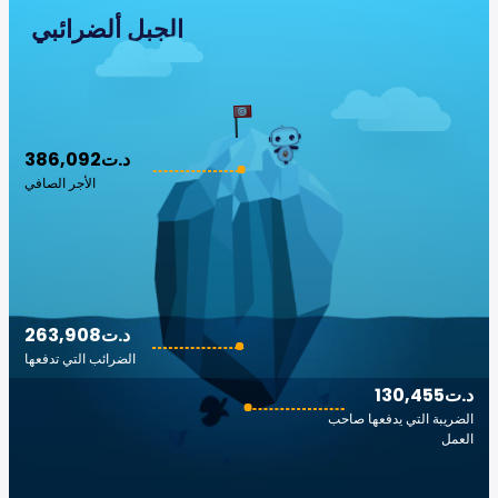
الجبل ألضرائبي
386,092د.ت
الأجر الصافي
263,908د.ت
الضرائب التي تدفعها
130,455د.ت
الضريبة التي يدفعها صاحب
العمل