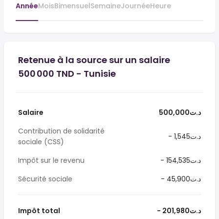
Année
Mois
Bimensuel
Semaine
Journée
Heure
Retenue à la source sur un salaire
500 000 TND - Tunisie
Salaire
500,000د.ت
Contribution de solidarité
- 1,545د.ت
sociale (CSS)
Impôt sur le revenu
- 154,535د.ت
Sécurité sociale
- 45,900د.ت
Impôt total
- 201,980د.ت