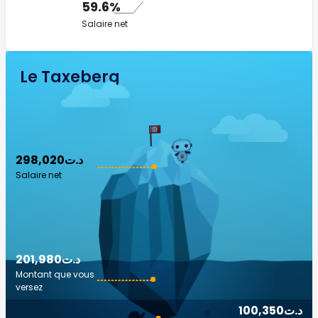
59.6%
Salaire net
Le Taxeberg
298,020د.ت
Salaire net
201,980د.ت
Montant que vous
versez
100,350د.ت