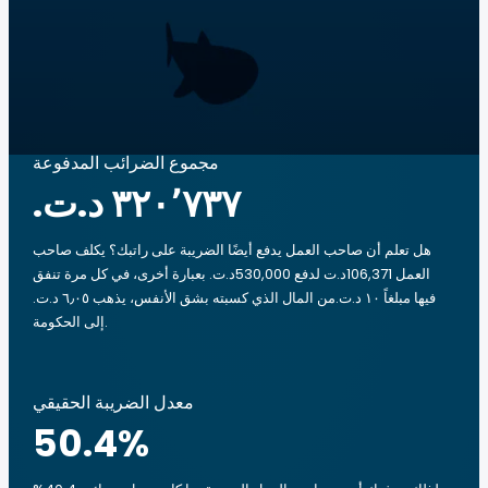
مجموع الضرائب المدفوعة
هل تعلم أن صاحب العمل يدفع أيضًا الضريبة على راتبك؟ يكلف صاحب
العمل 106,371د.ت لدفع 530,000د.ت. بعبارة أخرى، في كل مرة تنفق
فيها مبلغاً ‏١٠ د.ت.‏من المال الذي كسبته بشق الأنفس، يذهب ‏٦٫٠٥ د.ت.‏
إلى الحكومة.
معدل الضريبة الحقيقي
50.4
%