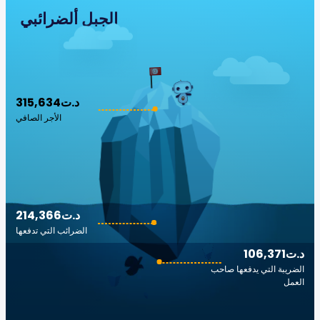
الجبل ألضرائبي
315,634د.ت
الأجر الصافي
214,366د.ت
الضرائب التي تدفعها
106,371د.ت
الضريبة التي يدفعها صاحب
العمل