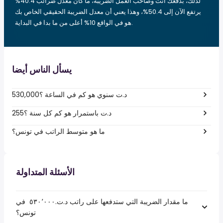
لذلك، بدفعك أنت وصاحب العمل الضريبة، ما كان معدل ضرائب 40.4%
يرتفع الآن إلى 50.4%، وهذا يعني أن معدل الضريبة الحقيقي الخاص بك
هو في الواقع 10% أعلى من ما بدا في البداية.
يسأل الناس أيضا
530,000د.ت سنوي هو كم في الساعة ؟
255د.ت باستمرار هو كم كل سنة ؟
ما هو متوسط الراتب في تونس؟
الأسئلة المتداولة
ما مقدار الضريبة التي ستدفعها على راتب د.ت.‏٥٣٠٬٠٠٠ ‏ في
تونس؟