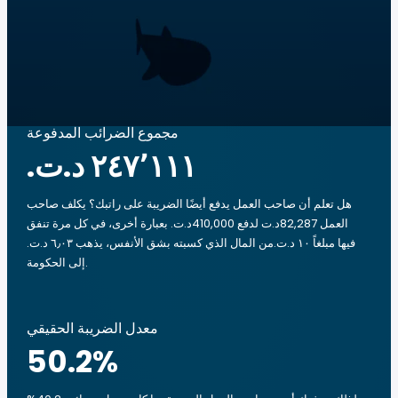
مجموع الضرائب المدفوعة
هل تعلم أن صاحب العمل يدفع أيضًا الضريبة على راتبك؟ يكلف صاحب
العمل 82,287د.ت لدفع 410,000د.ت. بعبارة أخرى، في كل مرة تنفق
فيها مبلغاً ‏١٠ د.ت.‏من المال الذي كسبته بشق الأنفس، يذهب ‏٦٫٠٣ د.ت.‏
إلى الحكومة.
معدل الضريبة الحقيقي
50.2
%