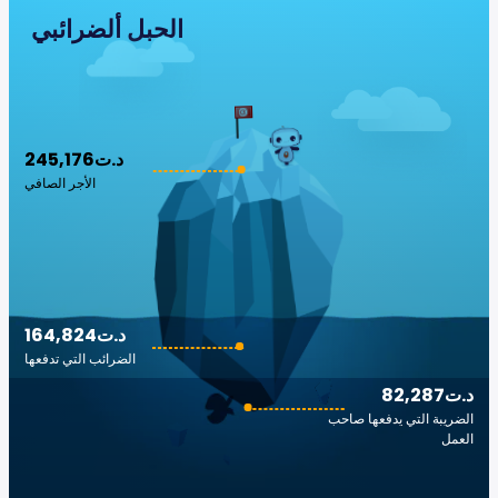
الجبل ألضرائبي
245,176د.ت
الأجر الصافي
164,824د.ت
الضرائب التي تدفعها
82,287د.ت
الضريبة التي يدفعها صاحب
العمل