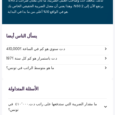
لذلك، بدفعك أنت وصاحب العمل الضريبة، ما كان معدل ضرائب 40.2%
يرتفع الآن إلى 50.2%، وهذا يعني أن معدل الضريبة الحقيقي الخاص بك
هو في الواقع 10% أعلى من ما بدا في البداية.
يسأل الناس أيضا
410,000د.ت سنوي هو كم في الساعة ؟
197د.ت باستمرار هو كم كل سنة ؟
ما هو متوسط الراتب في تونس؟
الأسئلة المتداولة
ما مقدار الضريبة التي ستدفعها على راتب د.ت.‏٤١٠٬٠٠٠ ‏ في
تونس؟