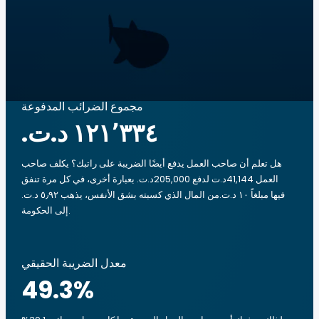
مجموع الضرائب المدفوعة
هل تعلم أن صاحب العمل يدفع أيضًا الضريبة على راتبك؟ يكلف صاحب
العمل 41,144د.ت لدفع 205,000د.ت. بعبارة أخرى، في كل مرة تنفق
فيها مبلغاً ‏١٠ د.ت.‏من المال الذي كسبته بشق الأنفس، يذهب ‏٥٫٩٢ د.ت.‏
إلى الحكومة.
معدل الضريبة الحقيقي
49.3
%