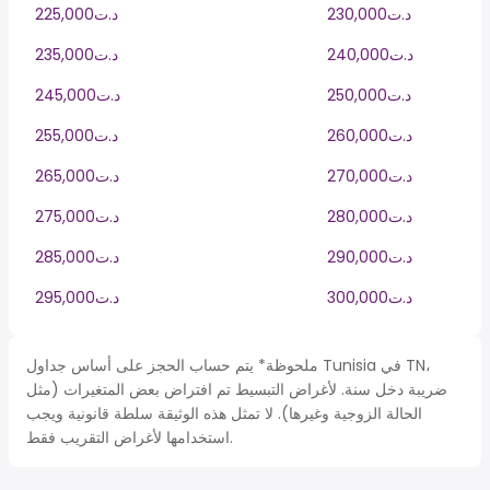
230,000د.ت
225,000د.ت
240,000د.ت
235,000د.ت
250,000د.ت
245,000د.ت
260,000د.ت
255,000د.ت
270,000د.ت
265,000د.ت
280,000د.ت
275,000د.ت
290,000د.ت
285,000د.ت
300,000د.ت
295,000د.ت
ملحوظة* يتم حساب الحجز على أساس جداول Tunisia في TN،
ضريبة دخل سنة. لأغراض التبسيط تم افتراض بعض المتغيرات (مثل
الحالة الزوجية وغيرها). لا تمثل هذه الوثيقة سلطة قانونية ويجب
استخدامها لأغراض التقريب فقط.