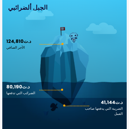
الجبل ألضرائبي
124,810د.ت
الأجر الصافي
80,190د.ت
الضرائب التي تدفعها
41,144د.ت
الضريبة التي يدفعها صاحب
العمل