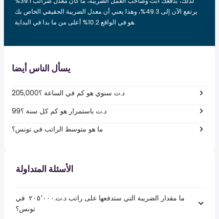
لذلك، بدفعك أنت وصاحب العمل الضريبة، ما كان معدل ضرائب 39.1%
يرتفع الآن إلى 49.3%، وهذا يعني أن معدل الضريبة الحقيقي الخاص بك
هو في الواقع 10.2% أعلى من ما بدا في البداية.
يسأل الناس أيضا
205,000د.ت سنوي هو كم في الساعة ؟
99د.ت باستمرار هو كم كل سنة ؟
ما هو متوسط الراتب في تونس؟
الأسئلة المتداولة
ما مقدار الضريبة التي ستدفعها على راتب د.ت.‏٢٠٥٬٠٠٠ ‏ في
تونس؟