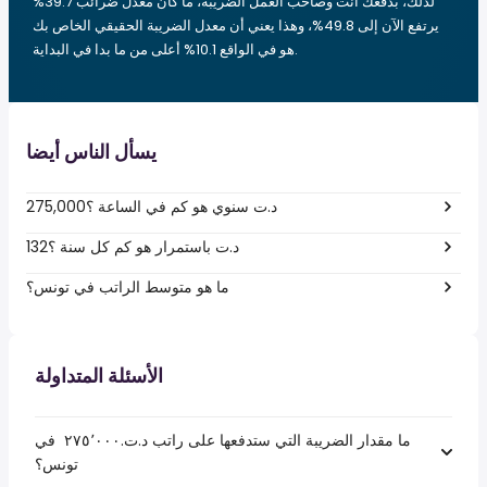
لذلك، بدفعك أنت وصاحب العمل الضريبة، ما كان معدل ضرائب 39.7%
يرتفع الآن إلى 49.8%، وهذا يعني أن معدل الضريبة الحقيقي الخاص بك
هو في الواقع 10.1% أعلى من ما بدا في البداية.
يسأل الناس أيضا
275,000د.ت سنوي هو كم في الساعة ؟
132د.ت باستمرار هو كم كل سنة ؟
ما هو متوسط الراتب في تونس؟
الأسئلة المتداولة
ما مقدار الضريبة التي ستدفعها على راتب د.ت.‏٢٧٥٬٠٠٠ ‏ في
تونس؟