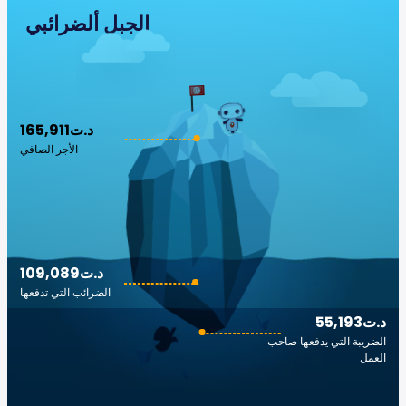
الجبل ألضرائبي
165,911د.ت
الأجر الصافي
109,089د.ت
الضرائب التي تدفعها
55,193د.ت
الضريبة التي يدفعها صاحب
العمل