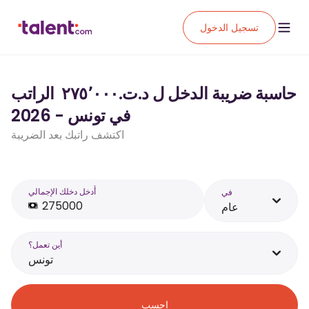
تسجيل الدخول
حاسبة ضريبة الدخل ل د.ت.‏٢٧٥٬٠٠٠ ‏ الراتب
في تونس - 2026
اكتشف راتبك بعد الضريبة
أَدخل دخلك الإجمالي
في
عام
أين تعمل؟
تونس
احسب