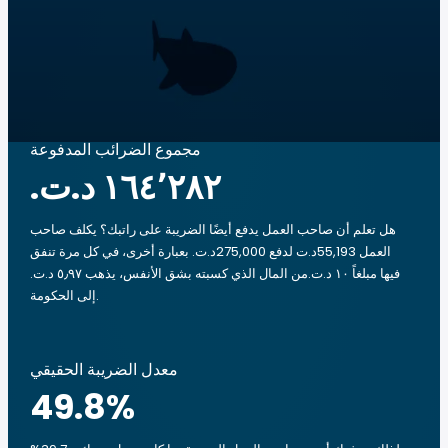
مجموع الضرائب المدفوعة
هل تعلم أن صاحب العمل يدفع أيضًا الضريبة على راتبك؟ يكلف صاحب
العمل 55,193د.ت لدفع 275,000د.ت. بعبارة أخرى، في كل مرة تنفق
فيها مبلغاً ‏١٠ د.ت.‏من المال الذي كسبته بشق الأنفس، يذهب ‏٥٫٩٧ د.ت.‏
إلى الحكومة.
معدل الضريبة الحقيقي
49.8
%