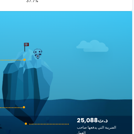
37.7%
25,088د.ت
الضريبة التي يدفعها صاحب
العمل