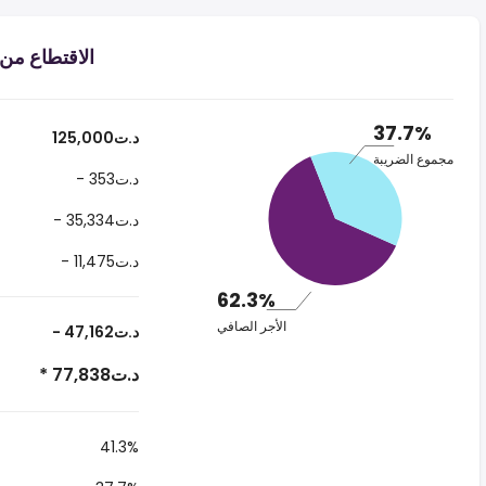
الاقتطاع من الراتب د.
37.7%
125,000د.ت
مجموع الضريبة
- 353د.ت
- 35,334د.ت
- 11,475د.ت
62.3%
الأجر الصافي
- 47,162د.ت
* 77,838د.ت
41.3%