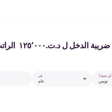
لدخل ل د.ت.‏١٢٥٬٠٠٠ ‏ الراتب في تونس - 2026
أين تعمل؟
في
تونس
عام