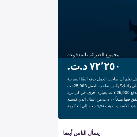
مجموع الضرائب المدفوعة
ل تعلم أن صاحب العمل يدفع أيضًا الضريبة
على راتبك؟ يكلف صاحب العمل 25,088د.ت
لدفع 125,000د.ت. بعبارة أخرى، في كل مرة
تنفق فيها مبلغاً ‏١٠ د.ت.‏من المال الذي كسبته
يسأل الناس أيضا