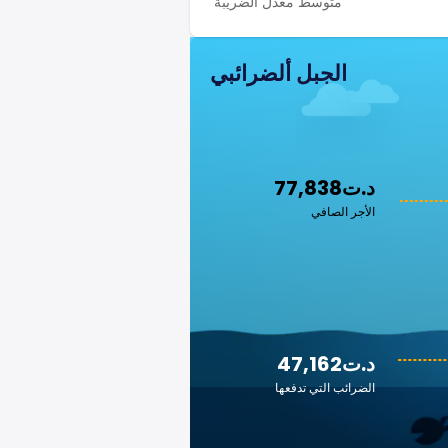
متوسط معدل الضريبة
الجبل ألضرائبي
77,838د.ت
الأجر الصافي
47,162د.ت
الضرائب التي تدفعها