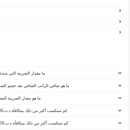
ما مقدار الضريبة التي ستدفعها على رات
ما هو صافي الراتب الصافي بعد خصم الضرائب لـ د.ت.‏١٢٥٬٠٠٠ 
ما هو معدل الضريبة المطبق على رات
كم ستكسب أكثر من ذلك بمكافأة د.ت.1000 على راتب د.ت.‏١٢٥٬٠٠٠ ‏ في تونس؟
كم ستكسب أكثر من ذلك بمكافأة د.ت.5000 على راتب د.ت.‏١٢٥٬٠٠٠ ‏ في تونس؟