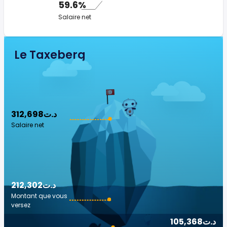
59.6%
Salaire net
Le Taxeberg
312,698د.ت
Salaire net
212,302د.ت
Montant que vous
versez
105,368د.ت