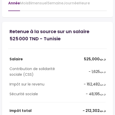
Année
Mois
Bimensuel
Semaine
Journée
Heure
Retenue à la source sur un salaire
525 000 TND - Tunisie
Salaire
525,000د.ت
Contribution de solidarité
- 1,625د.ت
sociale (CSS)
Impôt sur le revenu
- 162,482د.ت
Sécurité sociale
- 48,195د.ت
Impôt total
- 212,302د.ت