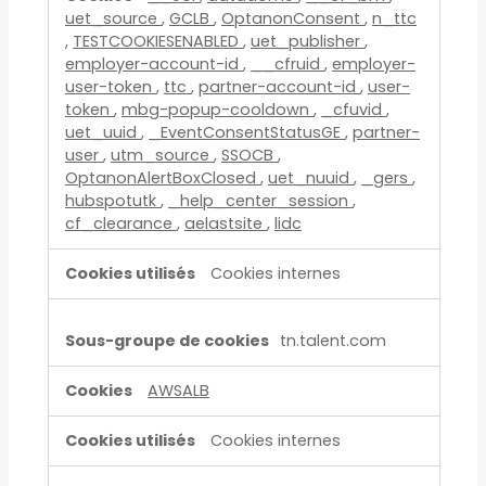
uet_source
,
GCLB
,
OptanonConsent
,
n_ttc
,
TESTCOOKIESENABLED
,
uet_publisher
,
employer-account-id
,
__cfruid
,
employer-
user-token
,
ttc
,
partner-account-id
,
user-
token
,
mbg-popup-cooldown
,
_cfuvid
,
uet_uuid
,
_EventConsentStatusGE
,
partner-
user
,
utm_source
,
SSOCB
,
OptanonAlertBoxClosed
,
uet_nuuid
,
_gers
,
hubspotutk
,
_help_center_session
,
cf_clearance
,
aelastsite
,
lidc
Cookies internes
tn.talent.com
AWSALB
Cookies internes