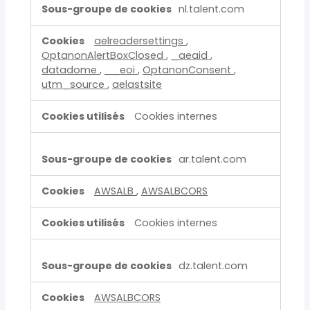
nl.talent.com
aelreadersettings
,
OptanonAlertBoxClosed
,
_aeaid
,
datadome
,
__eoi
,
OptanonConsent
,
utm_source
,
aelastsite
Cookies internes
ar.talent.com
AWSALB
,
AWSALBCORS
Cookies internes
dz.talent.com
AWSALBCORS