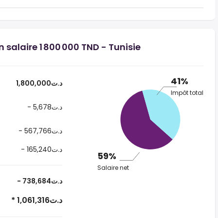
n salaire 1 800 000 TND - Tunisie
41%
1,800,000د.ت
Impôt total
- 5,678د.ت
- 567,766د.ت
- 165,240د.ت
59%
Salaire net
- 738,684د.ت
* 1,061,316د.ت