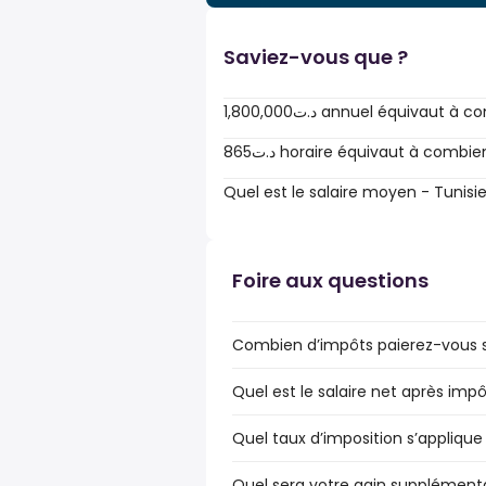
Saviez-vous que ?
1,800,000د.ت annuel équivau
865د.ت horaire équivaut à combi
Quel est le salaire moyen - Tunisie
Foire aux questions
Combien d’impôts paierez-vous sur
Quel est le salaire net après impô
Quel taux d’imposition s’applique 
Quel sera votre gain supplémenta