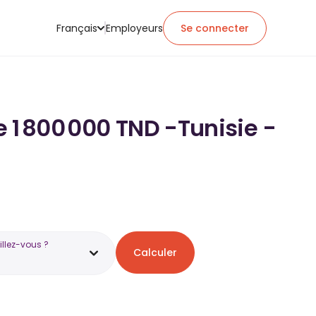
Français
Employeurs
Se connecter
e 1 800 000 TND -Tunisie -
illez-vous ?
Calculer