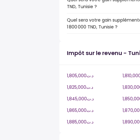
TND, Tunisie ?
Quel sera votre gain supplémenta
1 800 000 TND, Tunisie ?
Impôt sur le revenu - Tun
1,805,000د.ت
1,825,000د.ت
1,845,000د.ت
1,865,000د.ت
1,885,000د.ت